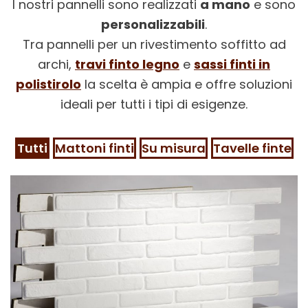
I nostri pannelli sono realizzati
a mano
e sono
personalizzabili
.
Tra pannelli per un rivestimento soffitto ad
archi,
travi finto legno
e
sassi finti in
polistirolo
la scelta è ampia e offre soluzioni
ideali per tutti i tipi di esigenze.
Tutti
Mattoni finti
Su misura
Tavelle finte