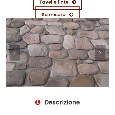
Tavelle finte
Su misura
Previous
Next
Slide
Slide
Descrizione