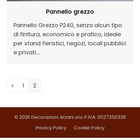
Pannello grezzo
Pannello Grezzo P240, senza alcun tipo
di finitura, economico e pratico, ideale
per stand fieristici, negozi, locali pubblici
e privati.…
1
2
Precedente
Pagina
Pagina
© 2026 Decorazioni Arzani snc P.IVA: 01127350336
Privacy Policy
Cookie Policy